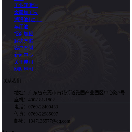
工业润滑油
金属加工液
润滑油代加工
车用油
招商加盟
解决方案
客户案例
新闻中心
关于佳润
网站地图
联系我们
地址：广东省东莞市南城街道雅园产业园区中心路7号
座机：400-181-1802
电话：0769-22400433
传真：0769-22985097
邮箱：1347136577@qq.com