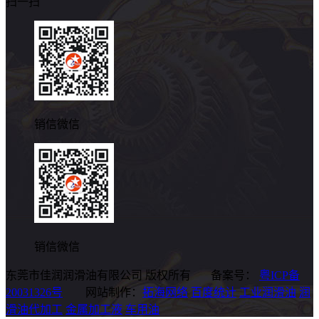
扫一扫
销信微信
销信微信
东莞市佳润润滑油有限公司 版权所有 备案号：
粤ICP备
20031326号
网站制作：
拓海网络
百度统计
工业润滑油
润
滑油代加工
金属加工液
车用油