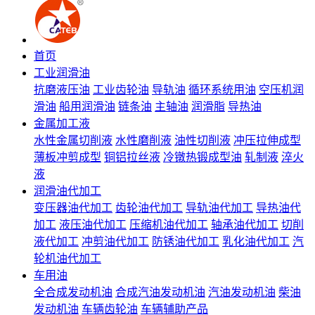
首页
工业润滑油
抗磨液压油
工业齿轮油
导轨油
循环系统用油
空压机润
滑油
船用润滑油
链条油
主轴油
润滑脂
导热油
金属加工液
水性金属切削液
水性磨削液
油性切削液
冲压拉伸成型
薄板冲剪成型
铜铝拉丝液
冷镦热锻成型油
轧制液
淬火
液
润滑油代加工
变压器油代加工
齿轮油代加工
导轨油代加工
导热油代
加工
液压油代加工
压缩机油代加工
轴承油代加工
切削
液代加工
冲剪油代加工
防锈油代加工
乳化油代加工
汽
轮机油代加工
车用油
全合成发动机油
合成汽油发动机油
汽油发动机油
柴油
发动机油
车辆齿轮油
车辆辅助产品