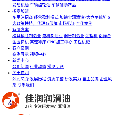
发动机油
车辆齿轮油
车辆辅助产品
招商加盟
车用油招商
经营盈利模式
加德宝润滑油7大竞争优势
6
大政策扶持，代理有保障
市场见证
合作案例
解决方案
模具模胚制造业
电机制造业
钢管制造业
注塑机
铝锌合
金压铸机
高速冲床
CNC加工中心
工程机械
客户案例
案例展示
视频中心
新闻中心
公司新闻
行业动态
常见问题
关于佳润
公司简介
发展历程
资质荣誉
研发实力
自主品牌
企业风
采
联系我们