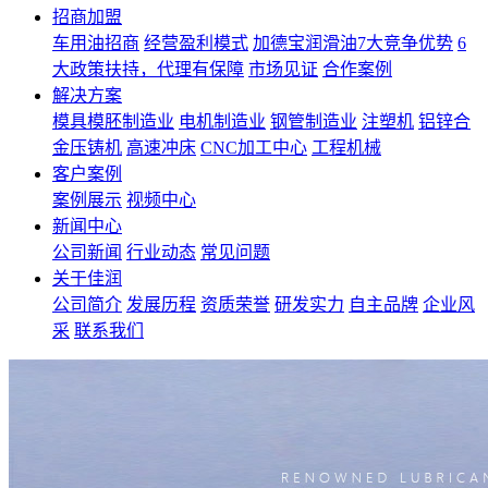
招商加盟
车用油招商
经营盈利模式
加德宝润滑油7大竞争优势
6
大政策扶持，代理有保障
市场见证
合作案例
解决方案
模具模胚制造业
电机制造业
钢管制造业
注塑机
铝锌合
金压铸机
高速冲床
CNC加工中心
工程机械
客户案例
案例展示
视频中心
新闻中心
公司新闻
行业动态
常见问题
关于佳润
公司简介
发展历程
资质荣誉
研发实力
自主品牌
企业风
采
联系我们