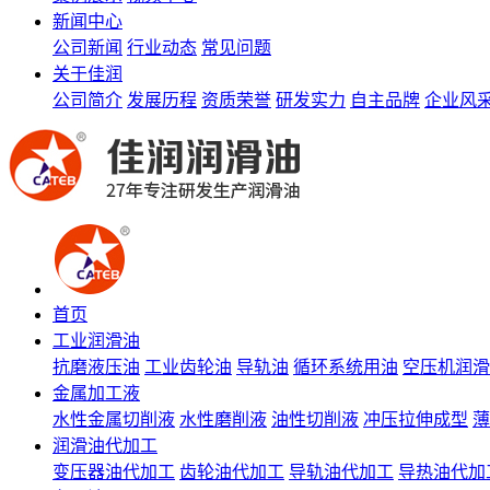
新闻中心
公司新闻
行业动态
常见问题
关于佳润
公司简介
发展历程
资质荣誉
研发实力
自主品牌
企业风
首页
工业润滑油
抗磨液压油
工业齿轮油
导轨油
循环系统用油
空压机润滑
金属加工液
水性金属切削液
水性磨削液
油性切削液
冲压拉伸成型
薄
润滑油代加工
变压器油代加工
齿轮油代加工
导轨油代加工
导热油代加