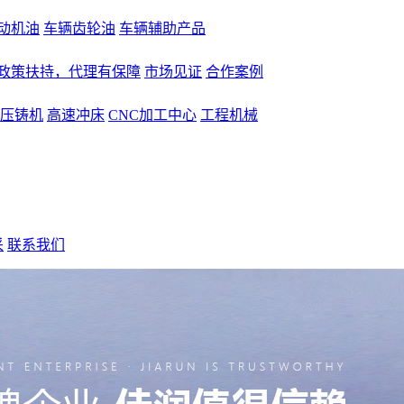
动机油
车辆齿轮油
车辆辅助产品
大政策扶持，代理有保障
市场见证
合作案例
压铸机
高速冲床
CNC加工中心
工程机械
采
联系我们