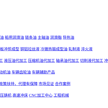
油
船用润滑油
链条油
主轴油
润滑脂
导热油
板冲剪成型
铜铝拉丝液
冷镦热锻成型油
轧制液
淬火液
工
液压油代加工
压缩机油代加工
轴承油代加工
切削液代加工
冲
动机油
车辆齿轮油
车辆辅助产品
大政策扶持，代理有保障
市场见证
合作案例
压铸机
高速冲床
CNC加工中心
工程机械