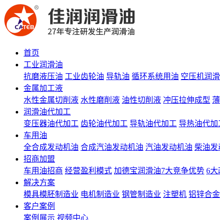
首页
工业润滑油
抗磨液压油
工业齿轮油
导轨油
循环系统用油
空压机润滑
金属加工液
水性金属切削液
水性磨削液
油性切削液
冲压拉伸成型
薄
润滑油代加工
变压器油代加工
齿轮油代加工
导轨油代加工
导热油代加
车用油
全合成发动机油
合成汽油发动机油
汽油发动机油
柴油发
招商加盟
车用油招商
经营盈利模式
加德宝润滑油7大竞争优势
6
解决方案
模具模胚制造业
电机制造业
钢管制造业
注塑机
铝锌合金
客户案例
案例展示
视频中心