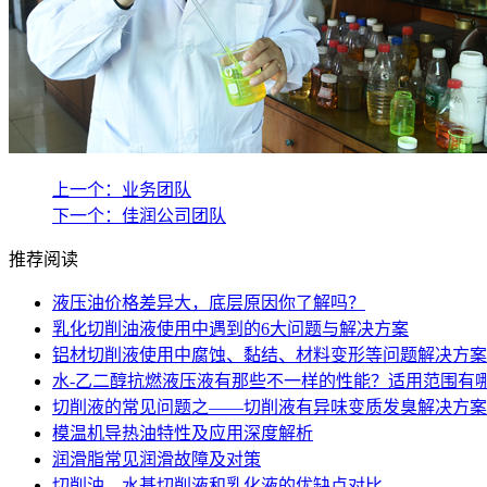
上一个：业务团队
下一个：佳润公司团队
推荐阅读
液压油价格差异大，底层原因你了解吗？
乳化切削油液使用中遇到的6大问题与解决方案
铝材切削液使用中腐蚀、黏结、材料变形等问题解决方案
水-乙二醇抗燃液压液有那些不一样的性能？适用范围有
切削液的常见问题之——切削液有异味变质发臭解决方案
模温机导热油特性及应用深度解析
润滑脂常见润滑故障及对策
切削油、水基切削液和乳化液的优缺点对比