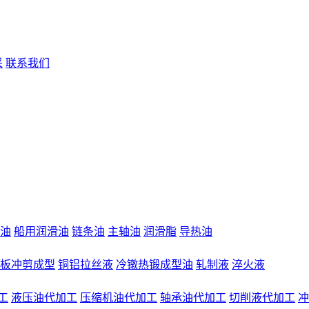
采
联系我们
油
船用润滑油
链条油
主轴油
润滑脂
导热油
板冲剪成型
铜铝拉丝液
冷镦热锻成型油
轧制液
淬火液
工
液压油代加工
压缩机油代加工
轴承油代加工
切削液代加工
冲